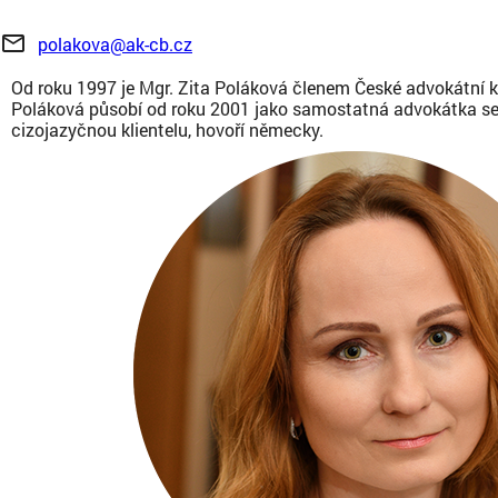
mail_outline
polakova@ak-cb.cz
Od roku 1997 je Mgr. Zita Poláková členem České advokátní k
Poláková působí od roku 2001 jako samostatná advokátka s
cizojazyčnou klientelu, hovoří německy.