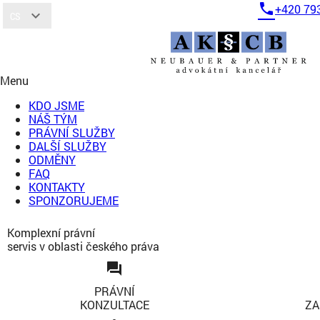
phone
+420 79
expand_more
CS
Menu
KDO JSME
NÁŠ TÝM
PRÁVNÍ SLUŽBY
DALŠÍ SLUŽBY
ODMĚNY
FAQ
KONTAKTY
SPONZORUJEME
Komplexní právní
servis v oblasti českého práva
forum
PRÁVNÍ
KONZULTACE
ZA