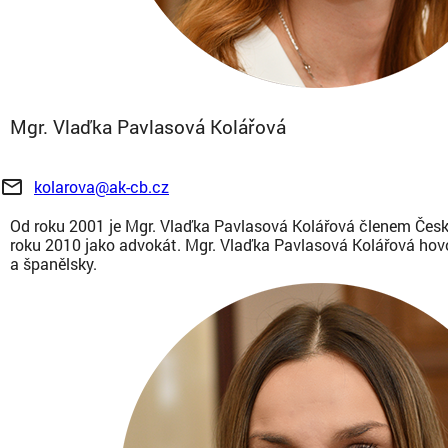
Mgr. Vlaďka Pavlasová Kolářová
mail_outline
kolarova@ak-cb.cz
Od roku 2001 je Mgr. Vlaďka Pavlasová Kolářová členem Čes
roku 2010 jako advokát. Mgr. Vlaďka Pavlasová Kolářová hov
a španělsky.