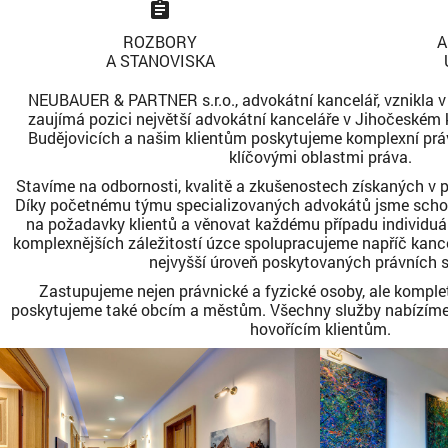
assignment
ROZBORY
A
A STANOVISKA
NEUBAUER & PARTNER s.r.o., advokátní kancelář, vznikla v r
zaujímá pozici největší advokátní kanceláře v Jihočeském k
Budějovicích a našim klientům poskytujeme komplexní práv
klíčovými oblastmi práva.
Stavíme na odbornosti, kvalitě a zkušenostech získaných v 
Díky početnému týmu specializovaných advokátů jsme schop
na požadavky klientů a věnovat každému případu individuáln
komplexnějších záležitostí úzce spolupracujeme napříč kancel
nejvyšší úroveň poskytovaných právních s
Zastupujeme nejen právnické a fyzické osoby, ale komplet
poskytujeme také obcím a městům. Všechny služby nabízíme
hovořícím klientům.