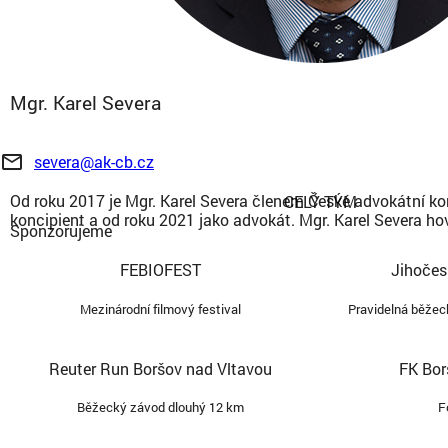
Mgr. Karel Severa
mail_outline
severa@ak-cb.cz
Od roku 2017 je Mgr. Karel Severa členem České advokátní k
CELÝ TÝM
koncipient a od roku 2021 jako advokát. Mgr. Karel Severa hov
Sponzorujeme
FEBIOFEST
Jihočes
Mezinárodní filmový festival
Pravidelná běžec
Reuter Run Boršov nad Vltavou
FK Bor
Běžecký závod dlouhý 12 km
F