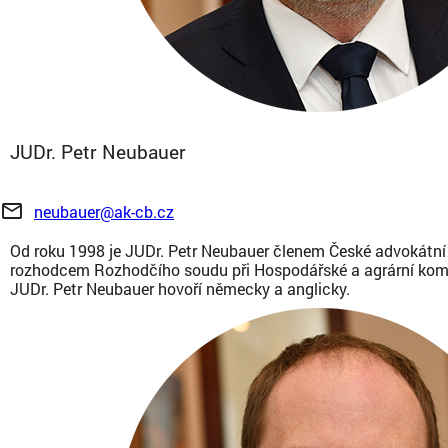
JUDr. Petr Neubauer
mail_outline
neubauer@ak-cb.cz
Od roku 1998 je JUDr. Petr Neubauer členem České advokátní
rozhodcem Rozhodčího soudu při Hospodářské a agrární komo
JUDr. Petr Neubauer hovoří německy a anglicky.