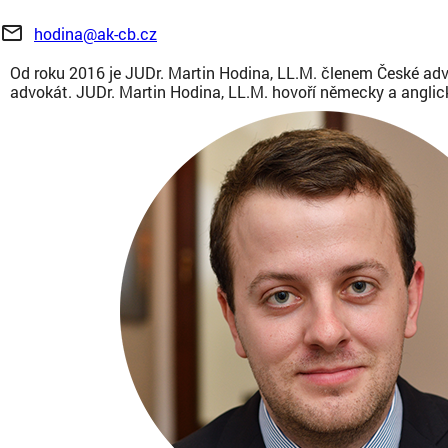
mail_outline
hodina@ak-cb.cz
Od roku 2016 je JUDr. Martin Hodina, LL.M. členem České ad
advokát. JUDr. Martin Hodina, LL.M. hovoří německy a anglic