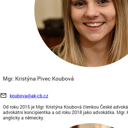
Mgr. Kristýna Pivec Koubová
mail_outline
koubova@ak-cb.cz
Od roku 2015 je Mgr. Kristýna Koubová členkou České advoká
advokátní koncipientka a od roku 2018 jako advokátka. Mgr. 
anglicky a německy.